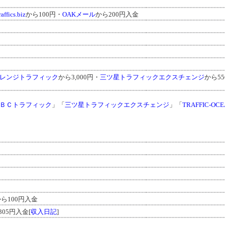
affics.biz
から100円・
OAKメール
から200円入金
レンジトラフィック
から3,000円・
三ツ星トラフィックエクスチェンジ
から5
ＢＣトラフィック
」「
三ツ星トラフィックエクスチェンジ
」「
TRAFFIC-OC
ら100円入金
305円入金[
収入日記
]