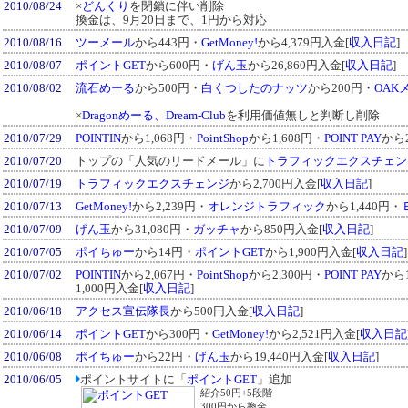
2010/08/24
×
どんくり
を閉鎖に伴い削除
換金は、9月20日まで、1円から対応
2010/08/16
ツーメール
から443円・
GetMoney!
から4,379円入金[
収入日記
]
2010/08/07
ポイントGET
から600円・
げん玉
から26,860円入金[
収入日記
]
2010/08/02
流石めーる
から500円・
白くつしたのナッツ
から200円・
OAK
×
Dragonめーる、Dream-Club
を利用価値無しと判断し削除
2010/07/29
POINTIN
から1,068円・
PointShop
から1,608円・
POINT PAY
から2
2010/07/20
トップの「人気のリードメール」に
トラフィックエクスチェン
2010/07/19
トラフィックエクスチェンジ
から2,700円入金[
収入日記
]
2010/07/13
GetMoney!
から2,239円・
オレンジトラフィック
から1,440円・
2010/07/09
げん玉
から31,080円・
ガッチャ
から850円入金[
収入日記
]
2010/07/05
ポイちゅー
から14円・
ポイントGET
から1,900円入金[
収入日記
]
2010/07/02
POINTIN
から2,067円・
PointShop
から2,300円・
POINT PAY
から1
1,000円入金[
収入日記
]
2010/06/18
アクセス宣伝隊長
から500円入金[
収入日記
]
2010/06/14
ポイントGET
から300円・
GetMoney!
から2,521円入金[
収入日記
2010/06/08
ポイちゅー
から22円・
げん玉
から19,440円入金[
収入日記
]
2010/06/05
ポイントサイトに「
ポイントGET
」追加
紹介50円+5段階
300円から換金