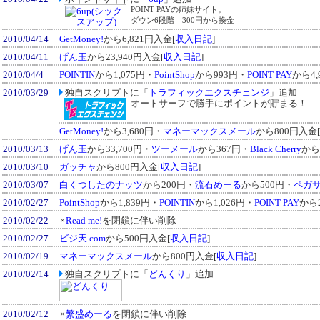
POINT PAYの姉妹サイト。
ダウン6段階 300円から換金
2010/04/14
GetMoney!
から6,821円入金[
収入日記
]
2010/04/11
げん玉
から23,940円入金[
収入日記
]
2010/04/4
POINTIN
から1,075円・
PointShop
から993円・
POINT PAY
から4,
2010/03/29
独自スクリプトに「
トラフィックエクスチェンジ
」追加
オートサーフで勝手にポイントが貯まる！
GetMoney!
から3,680円・
マネーマックスメール
から800円入金[
2010/03/13
げん玉
から33,700円・
ツーメール
から367円・
Black Cherry
から
2010/03/10
ガッチャ
から800円入金[
収入日記
]
2010/03/07
白くつしたのナッツ
から200円・
流石めーる
から500円・
ペガ
2010/02/27
PointShop
から1,839円・
POINTIN
から1,026円・
POINT PAY
から2
2010/02/22
×
Read me!
を閉鎖に伴い削除
2010/02/27
ビジ天.com
から500円入金[
収入日記
]
2010/02/19
マネーマックスメール
から800円入金[
収入日記
]
2010/02/14
独自スクリプトに「
どんくり
」追加
2010/02/12
×
繁盛めーる
を閉鎖に伴い削除