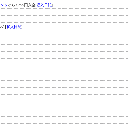
ェンジ
から3,255円入金[
収入日記
]
入金[
収入日記
]