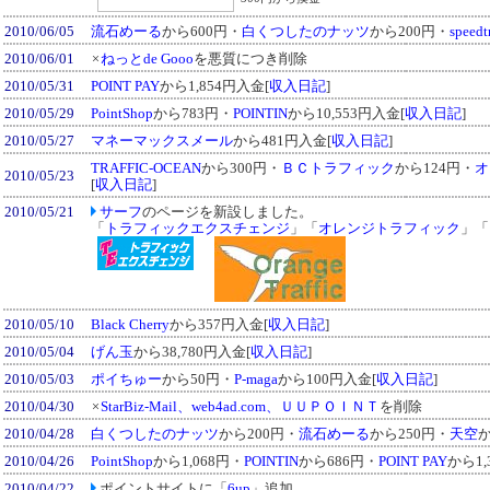
2010/06/05
流石めーる
から600円・
白くつしたのナッツ
から200円・
speedtr
2010/06/01
×
ねっとde Gooo
を悪質につき削除
2010/05/31
POINT PAY
から1,854円入金[
収入日記
]
2010/05/29
PointShop
から783円・
POINTIN
から10,553円入金[
収入日記
]
2010/05/27
マネーマックスメール
から481円入金[
収入日記
]
TRAFFIC-OCEAN
から300円・
ＢＣトラフィック
から124円・
オ
2010/05/23
[
収入日記
]
2010/05/21
サーフ
のページを新設しました。
「
トラフィックエクスチェンジ
」「
オレンジトラフィック
」「
2010/05/10
Black Cherry
から357円入金[
収入日記
]
2010/05/04
げん玉
から38,780円入金[
収入日記
]
2010/05/03
ポイちゅー
から50円・
P-maga
から100円入金[
収入日記
]
2010/04/30
×
StarBiz-Mail、web4ad.com、ＵＵＰＯＩＮＴ
を削除
2010/04/28
白くつしたのナッツ
から200円・
流石めーる
から250円・
天空
か
2010/04/26
PointShop
から1,068円・
POINTIN
から686円・
POINT PAY
から1,
2010/04/22
ポイントサイトに「
6up
」追加