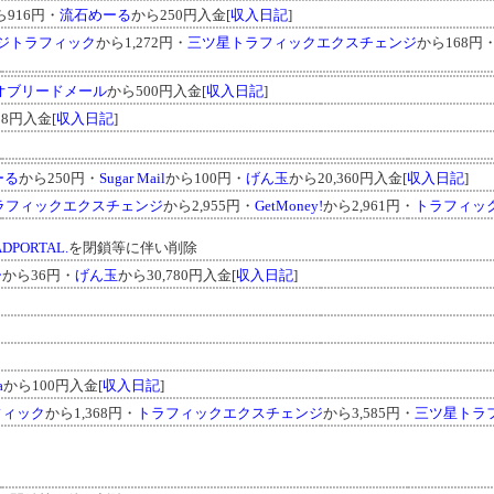
ら916円・
流石めーる
から250円入金[
収入日記
]
ジトラフィック
から1,272円・
三ツ星トラフィックエクスチェンジ
から168円
オブリードメール
から500円入金[
収入日記
]
28円入金[
収入日記
]
ーる
から250円・
Sugar Mail
から100円・
げん玉
から20,360円入金[
収入日記
]
ラフィックエクスチェンジ
から2,955円・
GetMoney!
から2,961円・
トラフィック
DPORTAL.
を閉鎖等に伴い削除
ー
から36円・
げん玉
から30,780円入金[
収入日記
]
a
から100円入金[
収入日記
]
フィック
から1,368円・
トラフィックエクスチェンジ
から3,585円・
三ツ星トラ