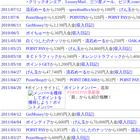
×
クリックオンエア、LuxuryMail、三ツ星メール、ビジ天.com
2011/07/12
流石めーる
から250円・
speedtraffics.biz
から100円・
げん玉
から2
2011/07/6
PointShop
から1,029円・
POINTIN
から326円・
POINT PAY
から5
2010/06/11
GetMoney!
から2,139円入金[
収入日記
]
2010/06/5
ポイちゅー
から36円入金[
収入日記
]
2011/05/30
白くつしたのナッツ
から100円・
流石めーる
から250円・
OAK
2011/05/25
POINT PAY
から538円・
げん玉
から24,860円入金[
収入日記
]
2010/05/18
ＢＣトラフィック
から340円・
オレンジトラフィック
から1,40
2011/05/10
ポイントGET
から1,200円入金[
収入日記
]
2011/04/27
げん玉
から47,740円・
流石めーる
から250円入金[
収入日記
]
2011/04/27
PointShop
から1,790円・
POINT DREAM
から302円・
POINT PAY
2011/04/20
ポイントサイトに「
ポイントメンバー
」追加
POINTPAY系新着
「親」からも紹介報酬！
2011/04/12
GetMoney!
から3,895円入金[
収入日記
]
2011/04/04
ポインティア
から600円・
げん玉
から70,000円入金[
収入日記
]
2011/03/31
POINT PAY
から3,953円・
白くつしたのナッツ
から100円・
流石
2011/03/27
PointShop
から609円入金[
収入日記
]