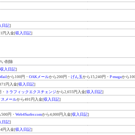
入日記
]
31円入金[
収入日記
]
伴い削除
収入日記
]
Mail
から100円・
OAKメール
から200円・
げん玉
から15,240円・
P-maga
から10
371円入金[
収入日記
]
円・
トラフィックエクスチェンジ
から2,655円入金[
収入日記
]
クスメール
から491円入金[
収入日記
]
500円・
Web4Surfer.com
から4,000円入金[
収入日記
]
入日記
]
64円入金[
収入日記
]