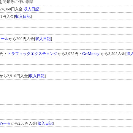
を閉鎖等に伴い削除
4,860円入金[
収入日記
]
01円入金[
収入日記
]
メール
から200円入金[
収入日記
]
4円・
トラフィックエクスチェンジ
から3,075円・
GetMoney!
から3,595入金[
収
から2,910円入金[
収入日記
]
めーる
から250円入金[
収入日記
]