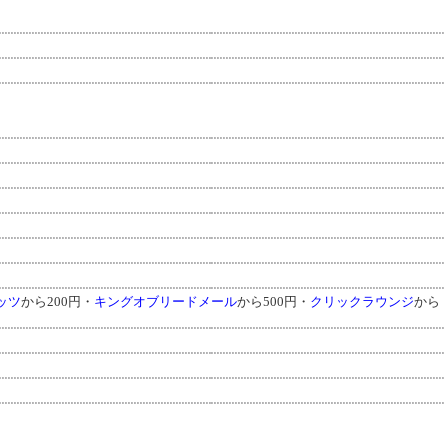
ッツ
から200円・
キングオブリードメール
から500円・
クリックラウンジ
から