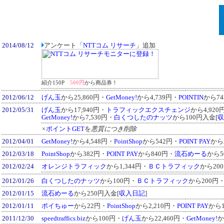
2014/08/12
アンケート「
NTTコム リサーチ
」追加
紹介150P
500円
から商品券！
2012/06/12
げん玉
から25,860円・
GetMoney!
から4,739円・
POINTIN
から7
2012/05/31
げん玉
から17,940円・
トラフィックエクスチェンジ
から4,920
GetMoney!
から7,530円・
白くつしたのナッツ
から100円入金[
収
×
ポイントGET
を
悪質につき削除
2012/04/01
GetMoney!
から4,548円・
PointShop
から542円・
POINT PAY
から
2012/03/18
PointShop
から382円・
POINT PAY
から840円・
流石めーる
から5
2012/02/24
オレンジトラフィック
から1,344円・
ＢＣトラフィック
から20
2012/01/26
白くつしたのナッツ
から100円・
ＢＣトラフィック
から200円
2012/01/15
流石めーる
から250円入金[
収入日記
]
2012/01/11
ポイちゅー
から22円・
PointShop
から2,210円・
POINT PAY
から1
2011/12/30
speedtraffics.biz
から100円・
げん玉
から22,460円・
GetMoney!
か