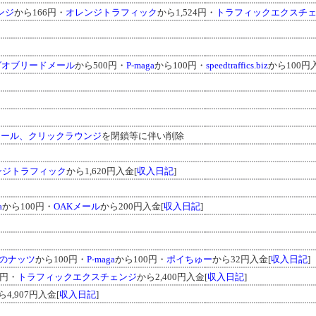
ンジ
から166円・
オレンジトラフィック
から1,524円・
トラフィックエクスチ
グオブリードメール
から500円・
P-maga
から100円・
speedtraffics.biz
から100円
ア・メール、クリックラウンジ
を閉鎖等に伴い削除
ンジトラフィック
から1,620円入金[
収入日記
]
a
から100円・
OAKメール
から200円入金[
収入日記
]
のナッツ
から100円・
P-maga
から100円・
ポイちゅー
から32円入金[
収入日記
]
5円・
トラフィックエクスチェンジ
から2,400円入金[
収入日記
]
ら4,907円入金[
収入日記
]