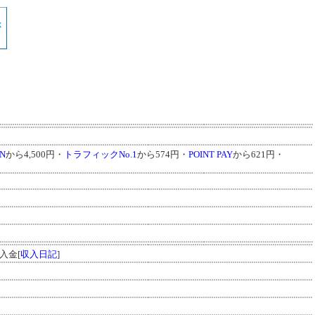
IN
から4,500円・
トラフィックNo.1
から574円・
POINT PAY
から621円・
入金[
収入日記
]