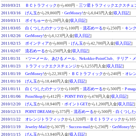
2010/03/21
ＢＣトラフィック
から400円・
三ツ星トラフィックエクスチェ
2011/03/16
げん玉
から29,860円・
GetMoney!
から6,045円入金[
収入日記
]
2010/03/11
ポイちゅー
から29円入金[
収入日記
]
2011/03/05
白くつしたのナッツ
から100円・
流石めーる
から250円・
キン
2011/02/26
GetMoney!
から6,123円入金[
収入日記
]
2011/02/15
ポインティア
から800円・
げん玉
から42,700円入金[
収入日記
]
2011/02/07
流石めーる
から250円入金[
収入日記
]
2011/01/31
×
ツーメール、あひるメール、Nekokko-PointClub、テリ
2011/01/23
トラフィックエクスチェンジ
から3,255円入金[
収入日記
]
2011/01/19
GetMoney!
から22,393円・
ＢＣトラフィック
から240円・
オレ
2011/01/16
げん玉
から18,440円入金[
収入日記
]
2011/01/11
白くつしたのナッツ
から100円・
流石めーる
から500円・
P-mag
2011/01/06
PointShop
から412円・
POINT PAY
から478円入金[
収入日記
]
2010/12/20
げん玉
から18,940円・
ポイントGET
から1,200円入金[
収入日記
]
2010/12/13
POINT DREAM
から375円・
流石めーる
から500円・
白くつした
2010/11/22
オレンジトラフィック
から1,320円・
ＢＣトラフィック
から10
2010/11/19
Jewelry-Mail
から307円・
Success-mail
から256円・
GetMoney!
か
2010/11/15
げん玉
から13,940円入金[
収入日記
]