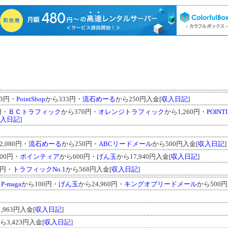
43円・
PointShop
から333円・
流石めーる
から250円入金[
収入日記
]
円・
ＢＣトラフィック
から370円・
オレンジトラフィック
から1,260円・
POINT
入日記
]
2,080円・
流石めーる
から250円・
ABCリードメール
から500円入金[
収入日記
]
00円・
ポインティア
から600円・
げん玉
から17,940円入金[
収入日記
]
0円・
トラフィックNo.1
から568円入金[
収入日記
]
・
P-maga
から100円・
げん玉
から24,960円・
キングオブリードメール
から500円
,963円入金[
収入日記
]
ら3,423円入金[
収入日記
]