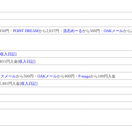
950円・
POINT DREAM
から2,037円・
流石めーる
から500円・
OAKメール
から2
収入日記
]
851円入金[
収入日記
]
サスメール
から500円・
OAKメール
から400円・
P-maga
から100円入金
,491円入金[
収入日記
]