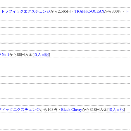
・
トラフィックエクスチェンジ
から2,565円・
TRAFFIC-OCEAN
から300円・
ト
No.1
から88円入金[
収入日記
]
フィックエクスチェンジ
から168円・
Black Cherry
から318円入金[
収入日記
]