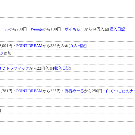
メール
から200円・
P-maga
から100円・
ポイちゅー
から14円入金[
収入日記
]
,001円・
POINT DREAM
から336円入金[
収入日記
]
ジ
追加
ＢＣトラフィック
から22円入金[
収入日記
]
,781円・
POINT DREAM
から335円・
流石めーる
から250円・
白くつしたのナ
]