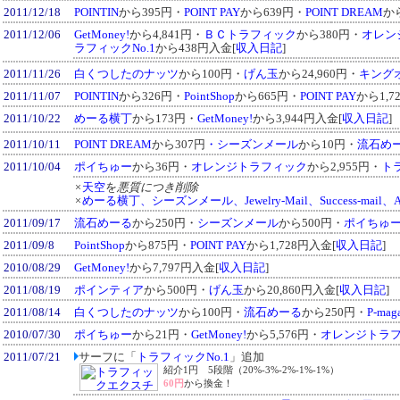
2011/12/18
POINTIN
から395円・
POINT PAY
から639円・
POINT DREAM
か
2011/12/06
GetMoney!
から4,841円・
ＢＣトラフィック
から380円・
オレン
ラフィックNo.1
から438円入金[
収入日記
]
2011/11/26
白くつしたのナッツ
から100円・
げん玉
から24,960円・
キング
2011/11/07
POINTIN
から326円・
PointShop
から665円・
POINT PAY
から1,7
2011/10/22
めーる横丁
から173円・
GetMoney!
から3,944円入金[
収入日記
]
2011/10/11
POINT DREAM
から307円
・シーズンメール
から10円・
流石め
2011/10/04
ポイちゅー
から36円・
オレンジトラフィック
から2,955円・
ト
×
天空
を
悪質につき削除
×
めーる横丁、シーズンメール、Jewelry-Mail、Success-mail、A
2011/09/17
流石めーる
から250円・
シーズンメール
から500円・
ポイちゅ
2011/09/8
PointShop
から875円・
POINT PAY
から1,728円入金[
収入日記
]
2010/08/29
GetMoney!
から7,797円入金[
収入日記
]
2011/08/19
ポインティア
から500円・
げん玉
から20,860円入金[
収入日記
]
2011/08/14
白くつしたのナッツ
から100円・
流石めーる
から250円・
P-mag
2010/07/30
ポイちゅー
から21円・
GetMoney!
から5,576円・
オレンジトラ
2011/07/21
サーフに「
トラフィックNo.1
」追加
紹介1円 5段階（20%-3%-2%-1%-1%）
60円
から換金！