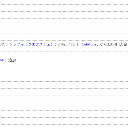
56円・
トラフィックエクスチェンジ
から5,715円・
GetMoney!
から3,314円入金
EAN
」追加