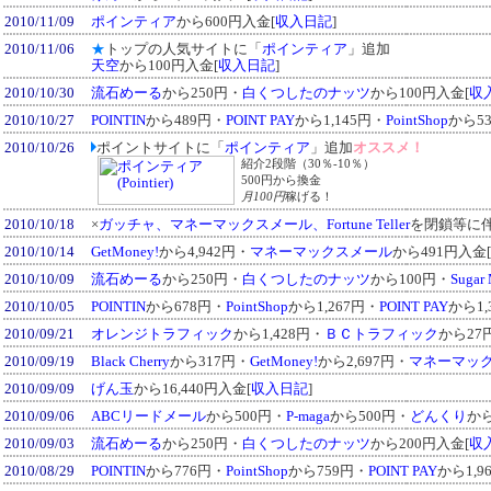
2010/11/09
ポインティア
から600円入金[
収入日記
]
2010/11/06
★
トップの人気サイトに「
ポインティア
」追加
天空
から100円入金[
収入日記
]
2010/10/30
流石めーる
から250円・
白くつしたのナッツ
から100円入金[
収
2010/10/27
POINTIN
から489円・
POINT PAY
から1,145円・
PointShop
から5
2010/10/26
ポイントサイトに「
ポインティア
」追加
オススメ！
紹介2段階（30％-10％）
500円から換金
月100円
稼げる！
2010/10/18
×
ガッチャ、マネーマックスメール、Fortune Teller
を閉鎖等に
2010/10/14
GetMoney!
から4,942円・
マネーマックスメール
から491円入金[
2010/10/09
流石めーる
から250円・
白くつしたのナッツ
から100円・
Sugar 
2010/10/05
POINTIN
から678円・
PointShop
から1,267円・
POINT PAY
から1,
2010/09/21
オレンジトラフィック
から1,428円・
ＢＣトラフィック
から27
2010/09/19
Black Cherry
から317円・
GetMoney!
から2,697円・
マネーマッ
2010/09/09
げん玉
から16,440円入金[
収入日記
]
2010/09/06
ABCリードメール
から500円・
P-maga
から500円・
どんくり
から
2010/09/03
流石めーる
から250円・
白くつしたのナッツ
から200円入金[
収
2010/08/29
POINTIN
から776円・
PointShop
から759円・
POINT PAY
から1,9